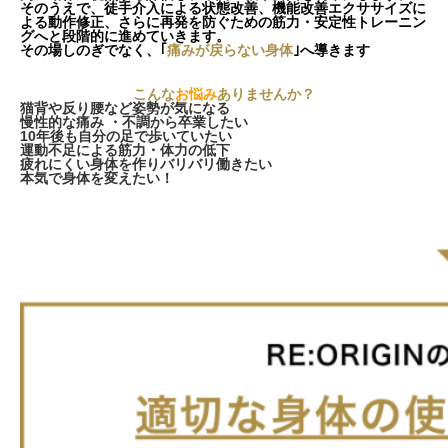
そのうえで、徒手介入による状態改善、機能改善エクササイズに
よる動作修正、さらに再発を防ぐための筋力・安定性トレーニン
グへと段階的に進めていきます。
その場しのぎでなく、
｢
痛みが戻らない身体
｣
へ導きます
こんな
お悩み
ありませんか？
猫背や反り腰など姿勢が気になる
慢性的な痛み ・不調から卒業したい
10年後も自分の足で歩いていたい
運動不足による筋力・体力の低下
疲れにくい身体を作りバリバリ働きたい
本気で身体を変えたい！