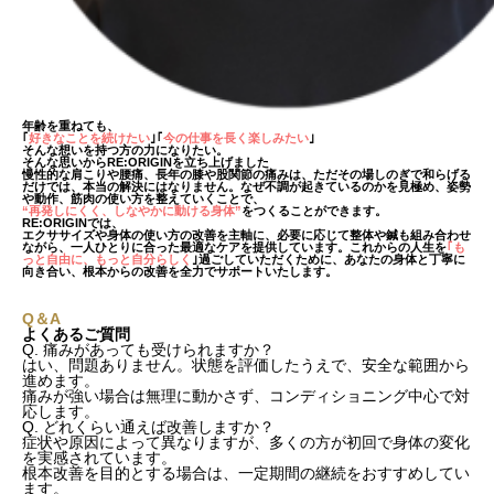
年齢を重ねても、
｢
好きなことを続けたい
｣
｢
今の仕事を長く楽しみたい
｣
そんな想いを持つ方の力になりたい。
そんな思いからRE:ORIGINを立ち上げました
慢性的な肩こりや腰痛、長年の膝や股関節の痛みは、
ただその場しのぎで和らげる
だけでは、本当の解決にはなりません。
なぜ不調が起きているのかを見極め、姿勢
や動作、筋肉の使い方を整えていくことで、
“再発しにくく、しなやかに動ける身体”
をつくることができます。
RE:ORIGINでは、
エクササイズや身体の使い方の改善を主軸に、必要に応じて整体や鍼も組み合わせ
ながら、
一人ひとりに合った最適なケアを提供しています。
これからの人生を
｢
も
っと自由に、もっと自分らしく
｣
過ごしていただくために、
あなたの身体と丁寧に
向き合い、根本からの改善を全力でサポートいたします。
Q＆A
よくあるご質問
Q. 痛みがあっても受けられますか？
はい、問題ありません。状態を評価したうえで、安全な範囲から
進めます。
痛みが強い場合は無理に動かさず、コンディショニング中心で対
応します。
Q. どれくらい通えば改善しますか？
症状や原因によって異なりますが、多くの方が初回で身体の変化
を実感されています。
根本改善を目的とする場合は、一定期間の継続をおすすめしてい
ます。