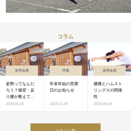
コラム
姿勢改善
呼吸
姿勢改善
姿勢ってなんだ
年末年始の営業
腰痛とハムスト
ろう？猫背・反
日のお知らせ
リングスの関係
り腰が教えてく
性
れること
2026.01.05
2025.12.24
2025.04.24
コラム一覧