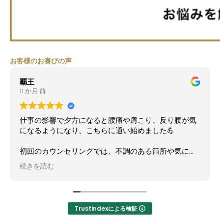
お客様のお喜びの声
K N
1 年 前
最初は軽い気持ちで施術をお願いしたのですが、自分
のミスで左膝を３回も捻ってしまい歩けなくなるほ
ど、体重をかけれないほどの重症になりました。左膝
に知らず知らず、ブレーキをかけるクセが有ると！頭
を打ちつけて脳しんとうをおこした事が原因になって
続きを読む
いると。私自身には想像も出来ない事を話してくださ
いました。頭が軽くなる体操を教えてもらったら、歩
くのにも頭が軽くなり、歩き方、身体も自分でわかる
ほどかわりました。
Trustindexによる検証
PS：翌日いつも行ってる美容室で頭が、頭皮が硬くな