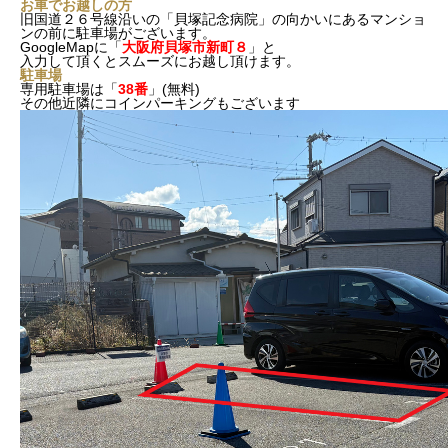
お車でお越しの方
旧国道２６号線沿いの「貝塚記念病院」の向かいにあるマンショ
ンの前に駐車場がございます。
GoogleMapに「
大阪府貝塚市新町８
」と
入力して頂くとスムーズにお越し頂けます。
駐車場
専用駐車場は「
38番
」(無料)
その他近隣にコインパーキングもございます