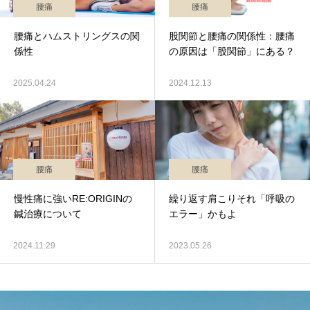
腰痛
腰痛
腰痛とハムストリングスの関
股関節と腰痛の関係性：腰痛
係性
の原因は「股関節」にある？
2025.04.24
2024.12.13
腰痛
腰痛
慢性痛に強いRE:ORIGINの
繰り返す肩こりそれ「呼吸の
鍼治療について
エラー」かもよ
2024.11.29
2023.05.26