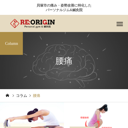
貝塚市の痛み・姿勢改善に特化した
パーソナルジム&鍼灸院
Column
腰痛
コラム
腰痛