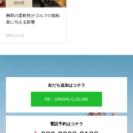
慢性痛
胸郭の柔軟性がゴルフの捻転
差に与える影響
2024.12.15
友だち追加はコチラ
RE：ORIGIN 公式LINE
電話予約はコチラ