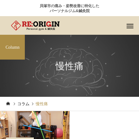
貝塚市の痛み・姿勢改善に特化した
パーソナルジム&鍼灸院
Column
慢性痛
コラム
慢性痛